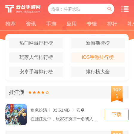
推荐
资讯
手游
应用
专辑
排行
礼
热门网游排行榜
新游期待榜
玩家人气排行榜
IOS手游排行榜
安卓手游排行榜
排行榜大全
挂江湖
1
角色扮演丨 92.61MB 丨 安卓
下载
在挂江湖中，玩家将扮演一名初入江湖的侠客，通过不断的历练、学...