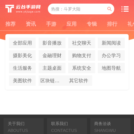
推荐
资讯
手游
应用
专辑
排行
礼
全部应用
影音播放
社交聊天
新闻阅读
摄影美化
金融理财
购物支付
办公学习
生活服务
主题桌面
系统安全
地图导航
美图软件
区块链应用
其它软件
关于我们
联系我们
商务洽谈
ABOUTUS
CONTACTUS
SHANGWU