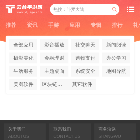
推荐
资讯
手游
应用
专辑
排行
礼
全部应用
影音播放
社交聊天
新闻阅读
摄影美化
金融理财
购物支付
办公学习
生活服务
主题桌面
系统安全
地图导航
美图软件
区块链应用
其它软件
关于我们
联系我们
商务洽谈
ABOUTUS
CONTACTUS
SHANGWU