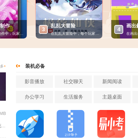
制作
乱乱大冒险
画出
3
4
在宝宝史莱姆制作中，玩家不仅可以体验到制作史莱姆的乐趣，还能...
在乱乱大冒险中，每个玩家都可以根据自己的喜好选择和培养角色，...
闲益智丨安卓
冒险解谜丨安卓
14MB
22.24MB
装机必备
多
+
影音播放
社交聊天
新闻阅读
办公学习
生活服务
主题桌面
4MB
花缘主打兴趣交友匹配，聚焦喜欢花卉、园艺的人群搭建线上社交空...