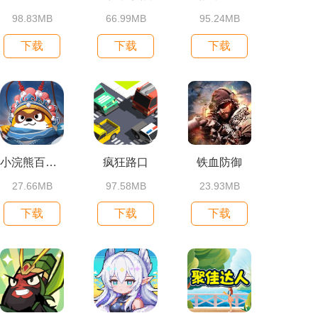
98.83MB
66.99MB
95.24MB
下载
下载
下载
小浣熊百将传
疯狂路口
铁血防御
27.66MB
97.58MB
23.93MB
下载
下载
下载