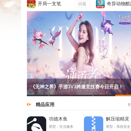
开局一支笔
奇异动物酷
闪装
“穿越之夜”直播即将来袭 《魔力宝贝：旅人》公测预下载今日开启
精品应用
更
功德木鱼
解压缩精灵
类型：生活服务
类型：系统安全