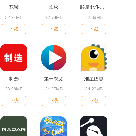
花缘
顷松
联星北斗街景地图
32.24MB
92.74MB
22.39MB
下载
下载
下载
制选
第一视频
准星怪兽
33.98MB
24.35MB
84.20MB
下载
下载
下载