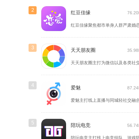
2
红豆佳缘
76.2
3
天天朋友圈
35.9
4
爱魅
87.2
5
陪玩电竞
56.7