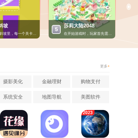
斜坡
莎莉大陆2048
5
在画出斜坡里，每一个关卡都设计得别出心裁。玩家需要利用手指在...
在开始游戏时，玩家首先需要选择一名角色作为自己的代表，在神秘...
休闲益智丨安卓
休闲益智丨安卓
22.98MB
88.92MB
更多
+
摄影美化
金融理财
购物支付
系统安全
地图导航
美图软件