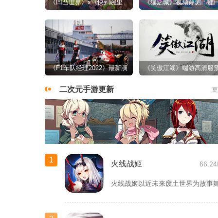
《凹凸世界》x《快到碗里
《猫之城》视频评测：那
来》联动视频公开 携手拯救
天，我家的猫变成了猫娘
世界吧！
《F1车队经理2022》最新演
《笑傲江湖》端游高清服
示视频 经营车队细节满满
下载今日开启 游戏实录视
二次元手游更新
更
首曝
1
火线战姬
66.2