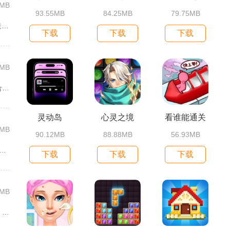
5MB
93.55MB
84.25MB
79.75MB
苍翼之刃依托经典苍翼默示录IP打造横版指尖格斗手游，完整收录...
下载
下载
下载
9MB
口袋精灵围绕精灵捕捉、养成、回合对战搭建完整冒险体系，玩家化...
灵动岛
心灵之境
看谁能通关
2MB
90.12MB
88.88MB
56.93MB
祭2延续前作完整世界观，玩家以制作人身份陪伴49位少...
下载
下载
下载
2MB
碧蓝航线以舰船拟人化为核心载体，将各类历史战舰塑造成风格各异...