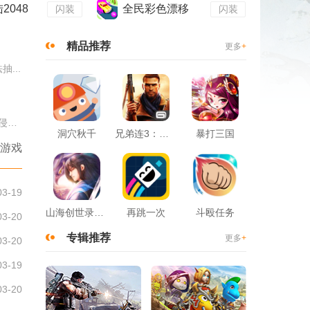
2048
全民彩色漂移
闪装
闪装
精品推荐
更多
+
...
虞姬对线貂蝉专属完整出装顺序为抵抗之靴、暗影战斧、寒霜袭侵、...
洞穴秋千
兄弟连3：战争之子
暴打三国
游戏
03-19
战歌重燃！传奇战歌主唱周晓鸥惊喜亮相《原始传奇》周年庆典！
《香肠派对》新
山海创世录一剑天逆
再跳一次
斗殴任务
03-20
专辑推荐
更多
+
03-20
03-19
03-20