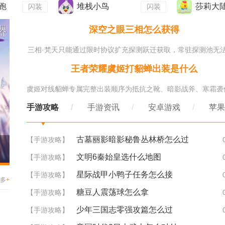
跑
堆栈小鸟
莎莉大陆
闪装
闪装
深空之眼三相怎么获得
三相·梵天只能通过限时协议扩充探测跃迁获取，常驻探测池无法抽
王者荣耀虞姬打貂蝉出装是什么
手游攻略
手游资讯
安卓游戏
苹果
古墓丽影暗影秘鲁丛林桥怎么过
【手游攻略】
《原神》新地区“须弥”前瞻！各异地形、风景超棒
文明6秦始皇选什么地图
【手游攻略】
星际战甲小鸭子任务怎么接
【手游攻略】
多
+
糖豆人震荡球怎么拿
【手游攻略】
少年三国志零强攻篇怎么过
【手游攻略】