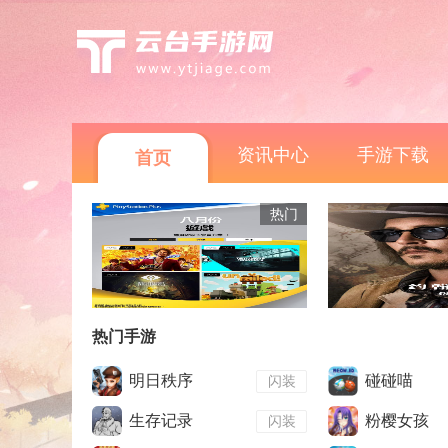
资讯中心
手游下载
首页
热门
热门手游
明日秩序
碰碰喵
闪装
生存记录
粉樱女孩
闪装