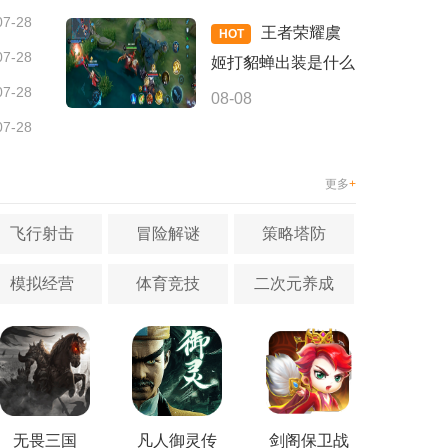
07-28
王者荣耀虞
HOT
07-28
姬打貂蝉出装是什么
07-28
08-08
07-28
更多
+
飞行射击
冒险解谜
策略塔防
模拟经营
体育竞技
二次元养成
无畏三国
凡人御灵传
剑阁保卫战