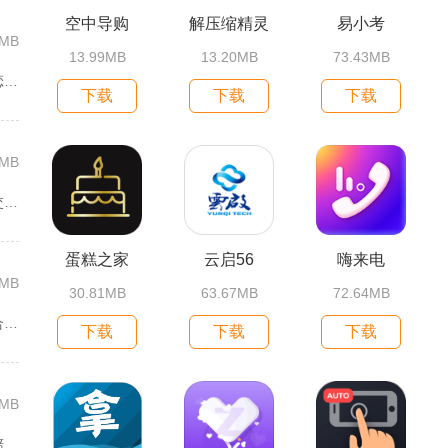
空中导购
解压缩精灵
易小考
0MB
13.99MB
13.20MB
73.43MB
红豆佳缘聚焦都市单身人群严肃婚恋需求，搭建线上线下联动的真实...
下载
下载
下载
8MB
天天朋友圈主打为微信以及各类社交平台提供全套发圈素材，涵盖文...
蛋糕之家
云启56
嗨来电
4MB
30.81MB
63.67MB
72.64MB
爱魅主打线上直播与同城轻社交融合服务，整合影音直播、兴趣社群...
下载
下载
下载
4MB
陪玩电竞主打线上电竞组队、游戏陪练服务，覆盖手游、端游多款热...