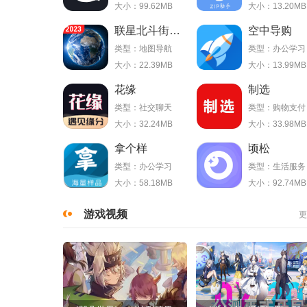
大小：99.62MB
大小：13.20MB
联星北斗街景地图
空中导购
类型：地图导航
类型：办公学习
大小：22.39MB
大小：13.99MB
花缘
制选
类型：社交聊天
类型：购物支付
大小：32.24MB
大小：33.98MB
拿个样
顷松
类型：办公学习
类型：生活服务
大小：58.18MB
大小：92.74MB
游戏视频
更