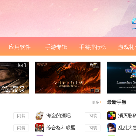
应用软件
手游专辑
手游排行榜
游戏礼
热门
热门
最新手游
更多
+
海盗的酒吧
消灭彩
闪装
闪装
综合格斗联盟
乱乱大
闪装
闪装