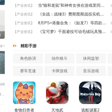
一
当“猫和老鼠”和神奇女侠在游戏里同台竞技
【产业资讯】
《全战：战锤3》费斯图斯战役实机演示 用瘟疫打战
【产业资讯】
8月PS+港服会免：《如龙7》等四款 比欧美服多一款
【产业资讯】
《宝可梦》千面避役可动毛绒玩具预售正式开启
【产业资讯】
预
频
精彩手游
多
+
角色扮演
动作格斗
休闲益智
赛车竞速
卡牌游戏
音乐游戏
4MB
火线战姬以近未来废土世界为故事舞台，融合二次元战姬收集、轻策...
食物归类者
天地贰
诡船谜案2