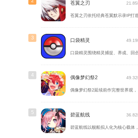
2
苍翼之刃
21.8
3
口袋精灵
49.1
4
偶像梦幻祭2
49.3
偶像梦幻
5
碧蓝航线
36.8