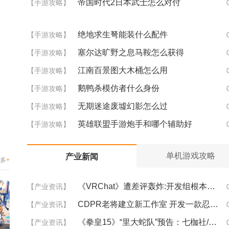
帝国时代2日本武士怎么对付
【手游攻略】
绝地求生弩能装什么配件
【手游攻略】
塞尔达旷野之息马鞍怎么获得
【手游攻略】
江南百景图大木桶怎么用
【手游攻略】
鹅鸭杀模仿者什么身份
【手游攻略】
无期迷途废墟幻影怎么过
【手游攻略】
英雄联盟手游炮手和哪个辅助好
【手游攻略】
单机游戏攻略
产业新闻
多
+
《VRChat》遭差评轰炸:开发组根本不知道玩家想要什么
【产业资讯】
CDPR老将建立新工作室 开发一款忍者题材动作类网游
【产业资讯】
《拳皇15》“里大蛇队”预告：七枷社/夏尔米/克里斯
【产业资讯】