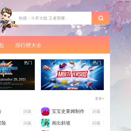
包
排行榜大全
热门
热门
更多
+
砖
宝宝史莱姆制作
闪装
闪装
冒险
画出斜坡
闪装
闪装