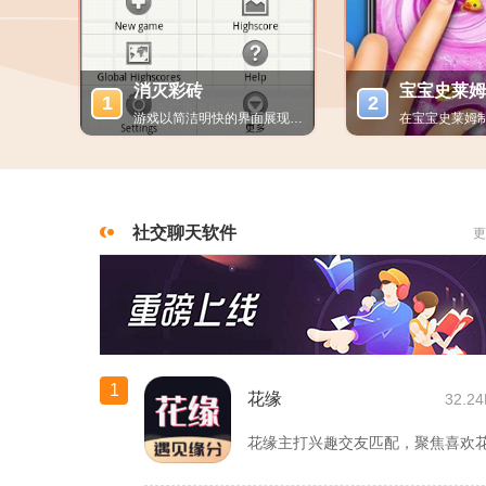
消灭彩砖
宝宝史莱姆
1
2
游戏以简洁明快的界面展现在玩家眼前，通过简单的滑动屏幕即可控...
休闲益智丨安卓
休
41.35MB
60.
社交聊天软件
更
1
花缘
32.2