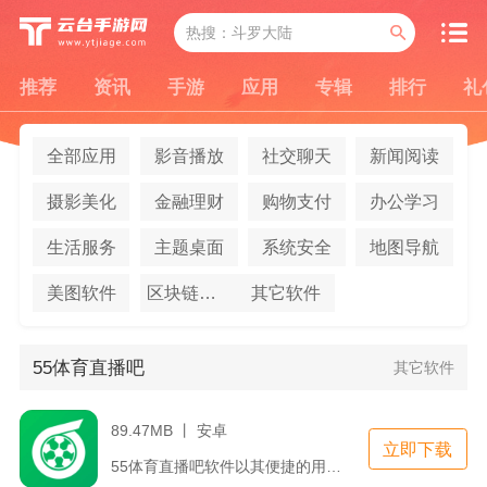
推荐
资讯
手游
应用
专辑
排行
礼
全部应用
影音播放
社交聊天
新闻阅读
摄影美化
金融理财
购物支付
办公学习
生活服务
主题桌面
系统安全
地图导航
美图软件
区块链应用
其它软件
55体育直播吧
其它软件
89.47MB 丨 安卓
立即下载
55体育直播吧软件以其便捷的用户界面设计，强大的赛事直播功能...