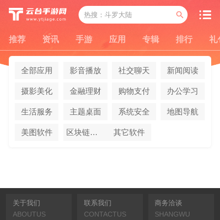
推荐
资讯
手游
应用
专辑
排行
礼
全部应用
影音播放
社交聊天
新闻阅读
摄影美化
金融理财
购物支付
办公学习
生活服务
主题桌面
系统安全
地图导航
美图软件
区块链应用
其它软件
关于我们
联系我们
商务洽谈
ABOUTUS
CONTACTUS
SHANGWU