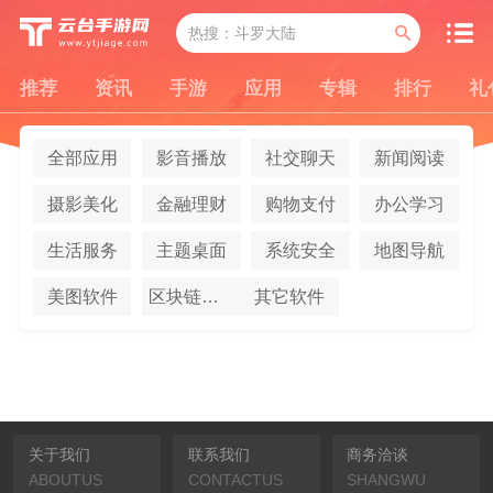
推荐
资讯
手游
应用
专辑
排行
礼
全部应用
影音播放
社交聊天
新闻阅读
摄影美化
金融理财
购物支付
办公学习
生活服务
主题桌面
系统安全
地图导航
美图软件
区块链应用
其它软件
关于我们
联系我们
商务洽谈
ABOUTUS
CONTACTUS
SHANGWU