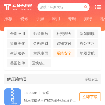
推荐
资讯
手游
应用
专辑
排行
礼
全部应用
影音播放
社交聊天
新闻阅读
摄影美化
金融理财
购物支付
办公学习
生活服务
主题桌面
系统安全
地图导航
美图软件
区块链应用
解压缩精灵
系统安全
13.20MB 丨 安卓
立即下载
解压缩精灵主打移动端全格式文件压缩、解压一体化处理，覆盖办公...