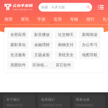
推荐
资讯
手游
应用
专辑
排行
礼
全部应用
影音播放
社交聊天
新闻阅读
摄影美化
金融理财
购物支付
办公学习
生活服务
主题桌面
系统安全
地图导航
美图软件
区块链应用
其它软件
关于我们
联系我们
商务洽谈
ABOUTUS
CONTACTUS
SHANGWU