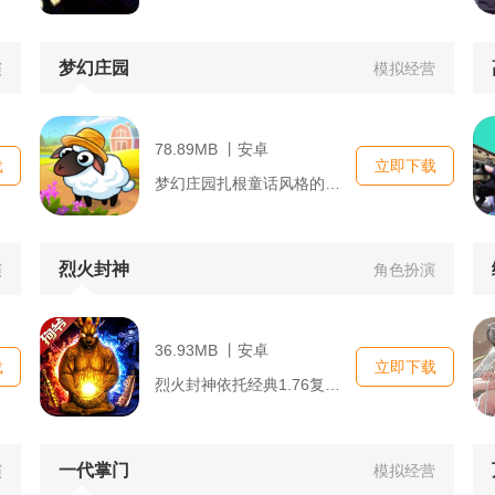
梦幻庄园
演
模拟经营
78.89MB 丨安卓
载
立即下载
梦幻庄园扎根童话风格的田园秘境，玩家化身庄园主爱丽丝从零开垦...
烈火封神
演
角色扮演
36.93MB 丨安卓
载
立即下载
烈火封神依托经典1.76复古传奇框架打造移动端MMORPG，...
一代掌门
演
模拟经营