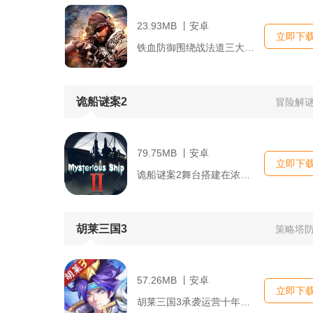
23.93MB 丨安卓
立即下
铁血防御围绕战法道三大职业打造复古冒险玩法，创新加入摸金探墓...
诡船谜案2
冒险解
79.75MB 丨安卓
立即下
诡船谜案2舞台搭建在浓雾笼罩的BAYCHIMO号渔船上，多名...
胡莱三国3
策略塔
57.26MB 丨安卓
立即下
胡莱三国3承袭运营十年的胡莱IP底蕴，融合卡牌收集养成与沙盘...