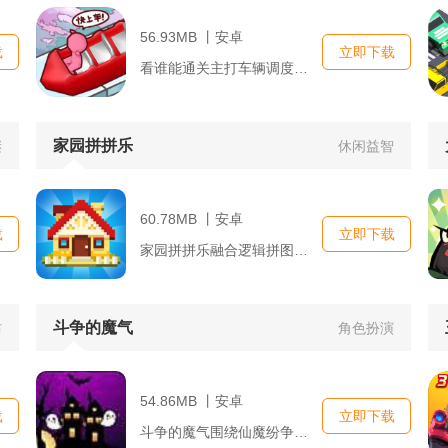
56.93MB 丨安卓
载
立即下载
看谁能通关主打车辆调度解谜闯关，玩家需要滑动屏幕移动车辆，匹...
家园拼拼乐
谜
休闲益智
60.78MB 丨安卓
载
立即下载
家园拼拼乐融合逻辑拼图与家园建造养成，采用数字绘图拼图玩法，...
斗争的魔气
防
角色扮演
54.86MB 丨安卓
载
立即下载
斗争的魔气围绕仙魔纷争打造开放修真世界，玩家身负炼化魔气的宿...