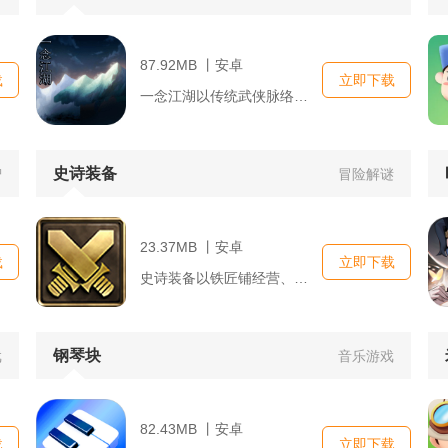
87.92MB 丨安卓
载
立即下载
一念江湖以传统武侠脉络搭建开放江湖世界，移动端适配的操作框架...
史诗装备
智
冒险解谜
23.37MB 丨安卓
载
立即下载
史诗装备以铁匠铺经营、深渊副本刷取史诗套装为核心双线内容，融...
钢琴块
戏
音乐游戏
82.43MB 丨安卓
载
立即下载