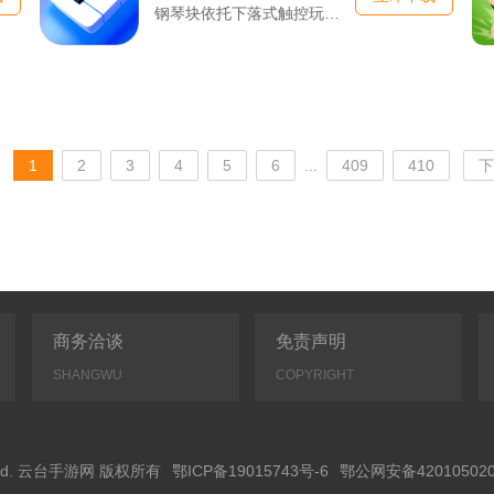
钢琴块依托下落式触控玩法打造轻量音乐手游，不用掌握乐理知识，...
1
2
3
4
5
6
...
409
410
下
商务洽谈
免责声明
SHANGWU
COPYRIGHT
Reserved. 云台手游网 版权所有
鄂ICP备19015743号-6
鄂公网安备420105020