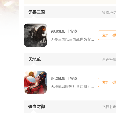
无畏三国
策略塔
98.83MB 丨安卓
立即下
无畏三国以三国乱世为背景做竖版放置卡牌手游，玩家化身一方主公...
天地贰
角色扮
84.25MB 丨安卓
立即下
天地贰以暗黑乱世江湖为舞台，玩家携影卫血令从黑狱脱身，周旋多...
铁血防御
飞行射