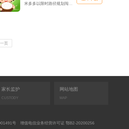
米多多以限时路径规划闯关为核心内容，玩家操控卡通少年在方格地...
一页
家长监护
网站地图
CUSTODY
MAP
01491号
增值电信业务经营许可证 鄂B2-20200256