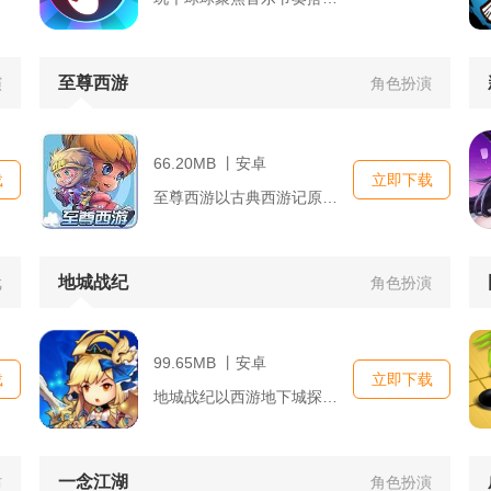
至尊西游
演
角色扮演
66.20MB 丨安卓
载
立即下载
至尊西游以古典西游记原著剧情为蓝本打造回合制西行闯关手游，玩...
地城战纪
戏
角色扮演
99.65MB 丨安卓
载
立即下载
地城战纪以西游地下城探险为核心，融合打怪爆装、角色养成、多人...
一念江湖
防
角色扮演