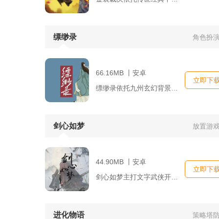
缥缈录
角色扮
66.16MB 丨安卓
立即下
缥缈录依托九州玄幻背景搭建完整修真世界，玩家从练气修士起步，...
剑心如梦
放置游
44.90MB 丨安卓
立即下
剑心如梦主打文字武侠开放冒险，没有复杂3D画面占用手机内存，...
进化物语
策略塔