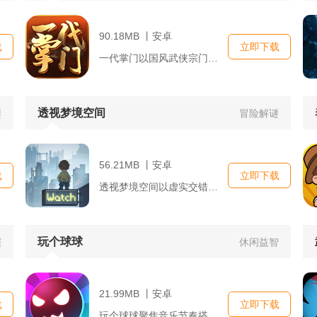
90.18MB 丨安卓
载
立即下载
一代掌门以国风武侠宗门经营为核心主线，玩家接手没落小门派，兼...
透视梦境空间
谜
冒险解谜
56.21MB 丨安卓
载
立即下载
透视梦境空间以虚实交错的潜意识梦境作为冒险舞台，玩家化身无名...
玩个球球
演
休闲益智
21.99MB 丨安卓
载
立即下载
玩个球球聚焦音乐节奏搭配物理滚球闯关，日常碎片时间就能随时开...