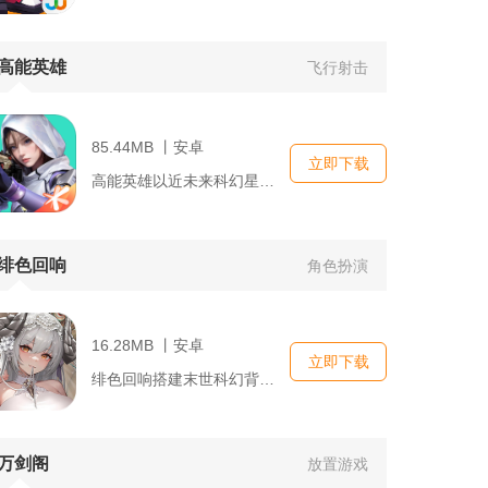
高能英雄
飞行射击
85.44MB 丨安卓
立即下载
高能英雄以近未来科幻星际湾区为战斗舞台，主打英雄技能搭配战术...
绯色回响
角色扮演
16.28MB 丨安卓
立即下载
绯色回响搭建末世科幻背景，玩家以唤醒者身份带领共鸣者少女探索...
万剑阁
放置游戏