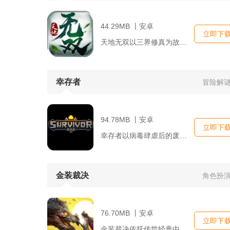
44.29MB 丨安卓
立即下
天地无双以三界修真为故事基底，打造写实国风MMORPG移动端...
幸存者
冒险解
94.78MB 丨安卓
立即下
幸存者以病毒肆虐后的废土城市为舞台，融合野外探索、基地经营与...
金装裁决
角色扮
76.70MB 丨安卓
立即下
金装裁决依托传世经典中州世界观打造复古元神合击手游，完整保留...