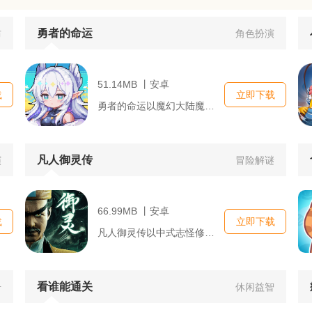
勇者的命运
防
角色扮演
51.14MB 丨安卓
载
立即下载
勇者的命运以魔幻大陆魔王入侵为故事主线，玩家化身背负救世使命...
凡人御灵传
演
冒险解谜
66.99MB 丨安卓
载
立即下载
凡人御灵传以中式志怪修仙为背景，玩家化身凡人修行者，研习御灵...
看谁能通关
击
休闲益智