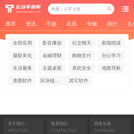
推荐
资讯
手游
应用
专辑
排行
礼
全部应用
影音播放
社交聊天
新闻阅读
摄影美化
金融理财
购物支付
办公学习
生活服务
主题桌面
系统安全
地图导航
美图软件
区块链应用
其它软件
关于我们
联系我们
商务洽谈
ABOUTUS
CONTACTUS
SHANGWU