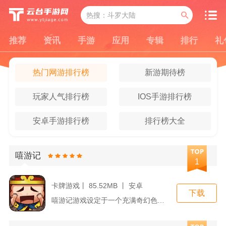
推荐
资讯
手游
应用
专辑
排行
礼
热门网游排行榜
新游期待榜
玩家人气排行榜
IOS手游排行榜
安卓手游排行榜
排行榜大全
嘻游记
1
卡牌游戏丨 85.52MB 丨 安卓
下载
嘻游记游戏设定于一个充满奇幻色彩的世界中，玩家将扮演一名勇敢...