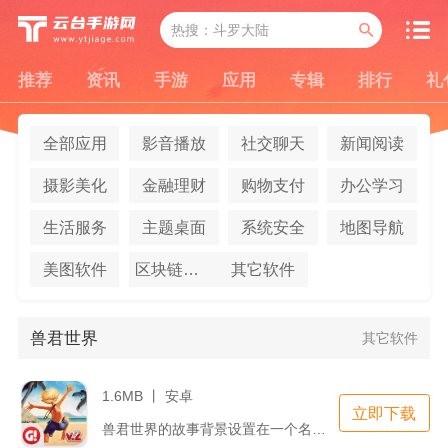
推荐
资讯
手游
应用
专辑
排行
礼
全部应用
影音播放
社交聊天
新闻阅读
摄影美化
金融理财
购物支付
办公学习
生活服务
主题桌面
系统安全
地图导航
美图软件
区块链应用
其它软件
兽君世界
其它软件
1.6MB 丨 安卓
立即下载
兽君世界的故事背景设置在一个名为兽域的奇幻大陆上，玩家将在这...