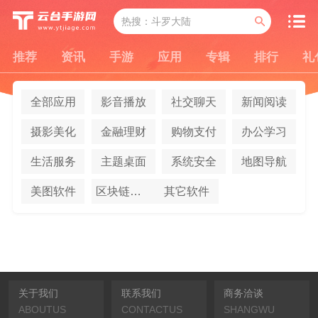
推荐
资讯
手游
应用
专辑
排行
礼
全部应用
影音播放
社交聊天
新闻阅读
摄影美化
金融理财
购物支付
办公学习
生活服务
主题桌面
系统安全
地图导航
美图软件
区块链应用
其它软件
关于我们
联系我们
商务洽谈
ABOUTUS
CONTACTUS
SHANGWU