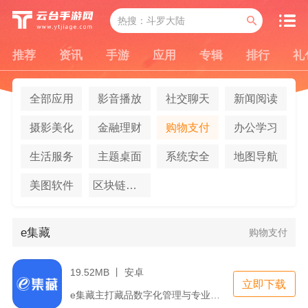
推荐
资讯
手游
应用
专辑
排行
礼
全部应用
影音播放
社交聊天
新闻阅读
摄影美化
金融理财
购物支付
办公学习
生活服务
主题桌面
系统安全
地图导航
美图软件
区块链应用
e集藏
购物支付
19.52MB 丨 安卓
立即下载
e集藏主打藏品数字化管理与专业鉴评服务，面向邮票、钱币等收藏...