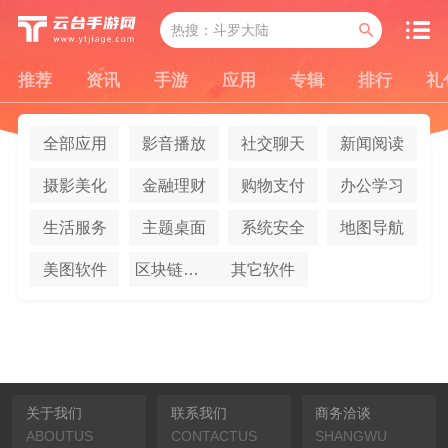
推荐
资讯
手游
应用
专辑
排行
礼
全部应用
影音播放
社交聊天
新闻阅读
摄影美化
金融理财
购物支付
办公学习
生活服务
主题桌面
系统安全
地图导航
美图软件
区块链应用
其它软件
关于我们
联系我们
商务洽谈
ABOUTUS
CONTACTUS
SHANGWU