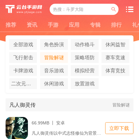
推荐
资讯
手游
应用
专辑
排行
礼
全部游戏
角色扮演
动作格斗
休闲益智
飞行射击
冒险解谜
策略塔防
赛车竞速
卡牌游戏
音乐游戏
模拟经营
体育竞技
二次元养成
休闲游戏
放置游戏
凡人御灵传
冒险解谜
66.99MB 丨 安卓
立即下载
凡人御灵传以中式志怪修仙为背景，玩家化身凡人修行者，研习御灵...