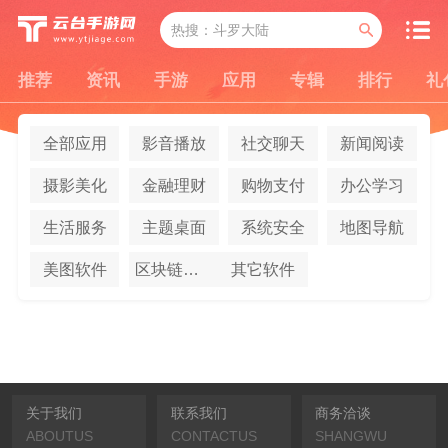
推荐
资讯
手游
应用
专辑
排行
礼
全部应用
影音播放
社交聊天
新闻阅读
摄影美化
金融理财
购物支付
办公学习
生活服务
主题桌面
系统安全
地图导航
美图软件
区块链应用
其它软件
关于我们
联系我们
商务洽谈
ABOUTUS
CONTACTUS
SHANGWU