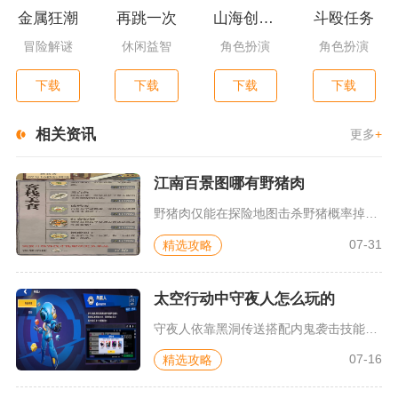
金属狂潮
再跳一次
山海创世录一剑天逆
斗殴任务
冒险解谜
休闲益智
角色扮演
角色扮演
下载
下载
下载
下载
相关资讯
更多
+
江南百景图哪有野猪肉
野猪肉仅能在探险地图击杀野猪概率掉落，刷取效率最高的点位为应...
07-31
精选攻略
太空行动中守夜人怎么玩的
守夜人依靠黑洞传送搭配内鬼袭击技能，可灵活控图、快速转点，是...
07-16
精选攻略