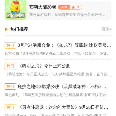
莎莉大陆2048
9
在开始游戏时，玩家首先需要选择一名角色作为自己的代表，在神秘...
热门推荐
更多
+
8月PS+港服会免：《如龙7》等四款 比欧美服多一款
热门
官方公布了8月份港服的PS Plus会免游戏，包括《如龙7》（PS4/PS5）、《小小梦魇》（PS4）、《托尼霍克职业滑...
《黎明之海》今日正式公测
热门
《黎明之海》今日正式公测，与好莱坞巨星约翰尼·德普，合作拍摄的宣传短片《冒险者的游戏》同步上线！沉浸式环球之旅 打造属于...
庇护之地CG燃爆公映《暗黑破坏神：不朽》今日全平台上线
热门
虽迟但到，1500万国服玩家翘首以盼的“暗黑破坏神”IP正版手游《暗黑破坏神：不朽》已于今日全平台上线！动作RPG王者再...
《勇者斗恶龙：达尔的大冒险》9月28日登陆苹果谷歌应用商店
热门
发行商 Square Enix 以及开发商 DeNa 宣布，团队动作 RPG 游戏《勇者斗恶龙：达尔的大冒险 魂之绊》将...