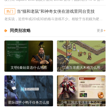
当“猫和老鼠”和神奇女侠在游戏里同台竞技
热门
老实说，近些年或2D或3D的格斗游戏不少。相较于当初颇为硬核的难度。如今这类游戏大都以较低的游玩门槛，独特的技能机制吸引...
同类别攻略
更多
+
文明6秦始皇选什么地图
江南百景图大木桶怎么用
星际战甲小鸭子任务怎么接
少年三国志零强攻篇怎么过