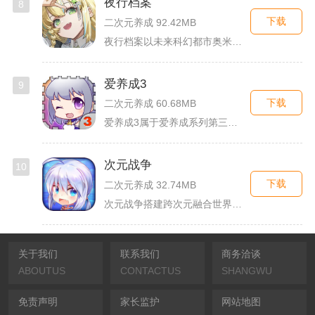
夜行档案
8
下载
二次元养成 92.42MB
夜行档案以未来科幻都市奥米勒斯为舞台，玩家任职特勤部调查员，...
爱养成3
9
下载
二次元养成 60.68MB
爱养成3属于爱养成系列第三部单机模拟养成手游，故事依托天使堕...
次元战争
10
下载
二次元养成 32.74MB
次元战争搭建跨次元融合世界观，玩家作为次元调停者穿梭破碎平行...
关于我们
联系我们
商务洽谈
ABOUTUS
CONTACTUS
SHANGWU
免责声明
家长监护
网站地图