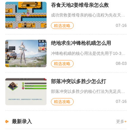
吞食天地2姜维母亲怎么救
成功营救姜维母亲的核心流程为先在天水城战败触发剧情，拿到名医...
07-16
精选攻略
绝地求生冲锋枪机瞄怎么用
冲锋枪机瞄的核心用法是优先用于10‑30米房区巷战，落地没有...
08-03
精选攻略
部落冲突以多胜少怎么打
部落冲突以多胜少的核心打法为充足兵力集中抱团推进，搭配完整清...
07-16
精选攻略
最新录入
更多
+