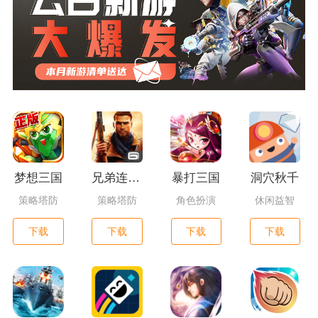
梦想三国
兄弟连3：战争之子
暴打三国
洞穴秋千
策略塔防
策略塔防
角色扮演
休闲益智
下载
下载
下载
下载