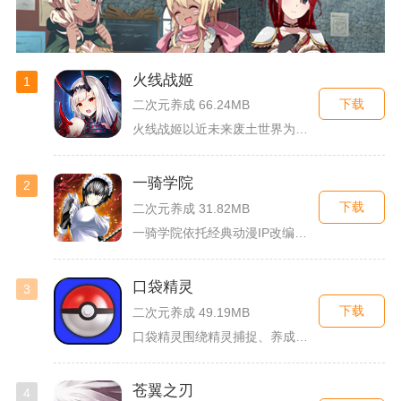
火线战姬
1
下载
二次元养成 66.24MB
火线战姬以近未来废土世界为故事舞台，融合二次元战姬收集、轻策...
一骑学院
2
下载
二次元养成 31.82MB
一骑学院依托经典动漫IP改编，把三国武将化身学院少女角色，主...
口袋精灵
3
下载
二次元养成 49.19MB
口袋精灵围绕精灵捕捉、养成、回合对战搭建完整冒险体系，玩家化...
苍翼之刃
4