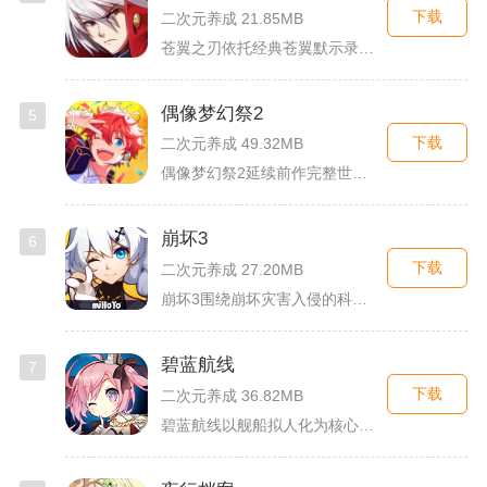
下载
二次元养成 21.85MB
苍翼之刃依托经典苍翼默示录IP打造横版指尖格斗手游，完整收录...
偶像梦幻祭2
5
下载
二次元养成 49.32MB
偶像梦幻祭2延续前作完整世界观，玩家以制作人身份陪伴49位少...
崩坏3
6
下载
二次元养成 27.20MB
崩坏3围绕崩坏灾害入侵的科幻世界观展开，玩家以舰长身份操控多...
碧蓝航线
7
下载
二次元养成 36.82MB
碧蓝航线以舰船拟人化为核心载体，将各类历史战舰塑造成风格各异...