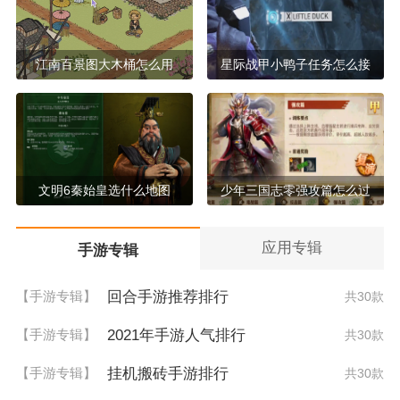
江南百景图大木桶怎么用
星际战甲小鸭子任务怎么接
文明6秦始皇选什么地图
少年三国志零强攻篇怎么过
应用专辑
手游专辑
回合手游推荐排行
【手游专辑】
共30款
2021年手游人气排行
【手游专辑】
共30款
挂机搬砖手游排行
【手游专辑】
共30款