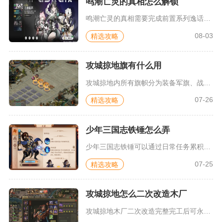
鸣潮亡灵的真相怎么解锁
鸣潮亡灵的真相需要完成前置系列逸话任务，收集全部记忆残片，解...
08-03
精选攻略
攻城掠地旗有什么用
攻城掠地内所有旗帜分为装备军旗、战车帅旗、三军战旗、汉室旌旗...
07-26
精选攻略
少年三国志铁锤怎么弄
少年三国志铁锤可以通过日常任务累积、副本掉落、问卦寻宝抽取、...
07-25
精选攻略
攻城掠地怎么二次改造木厂
攻城掠地木厂二次改造完整完工后可永久降低丝绸之路丝绸消耗16...