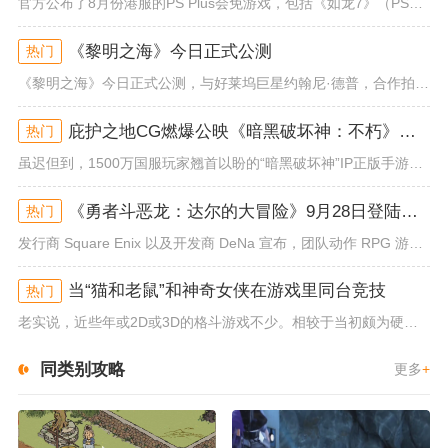
官方公布了8月份港服的PS Plus会免游戏，包括《如龙7》（PS4/PS5）、《小小梦魇》（PS4）、《托尼霍克职业滑...
《黎明之海》今日正式公测
热门
《黎明之海》今日正式公测，与好莱坞巨星约翰尼·德普，合作拍摄的宣传短片《冒险者的游戏》同步上线！沉浸式环球之旅 打造属于...
庇护之地CG燃爆公映《暗黑破坏神：不朽》今日全平台上线
热门
虽迟但到，1500万国服玩家翘首以盼的“暗黑破坏神”IP正版手游《暗黑破坏神：不朽》已于今日全平台上线！动作RPG王者再...
《勇者斗恶龙：达尔的大冒险》9月28日登陆苹果谷歌应用商店
热门
发行商 Square Enix 以及开发商 DeNa 宣布，团队动作 RPG 游戏《勇者斗恶龙：达尔的大冒险 魂之绊》将...
当“猫和老鼠”和神奇女侠在游戏里同台竞技
热门
老实说，近些年或2D或3D的格斗游戏不少。相较于当初颇为硬核的难度。如今这类游戏大都以较低的游玩门槛，独特的技能机制吸引...
同类别攻略
更多
+