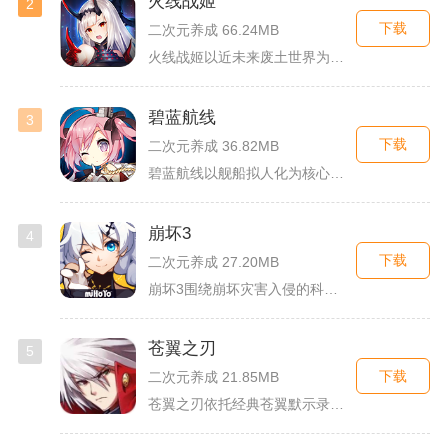
火线战姬
2
下载
二次元养成 66.24MB
火线战姬以近未来废土世界为故事舞台，融合二次元战姬收集、轻策...
碧蓝航线
3
下载
二次元养成 36.82MB
碧蓝航线以舰船拟人化为核心载体，将各类历史战舰塑造成风格各异...
崩坏3
4
下载
二次元养成 27.20MB
崩坏3围绕崩坏灾害入侵的科幻世界观展开，玩家以舰长身份操控多...
苍翼之刃
5
下载
二次元养成 21.85MB
苍翼之刃依托经典苍翼默示录IP打造横版指尖格斗手游，完整收录...