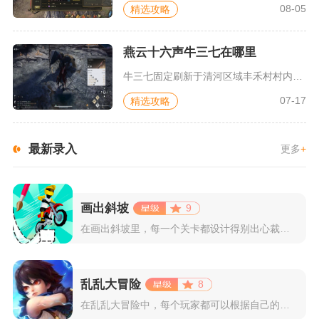
08-05
精选攻略
燕云十六声牛三七在哪里
牛三七固定刷新于清河区域丰禾村村内靠西侧的草屋空地，传送丰禾...
07-17
精选攻略
最新录入
更多
+
画出斜坡
9
在画出斜坡里，每一个关卡都设计得别出心裁。玩家需要利用手指在...
乱乱大冒险
8
在乱乱大冒险中，每个玩家都可以根据自己的喜好选择和培养角色，...