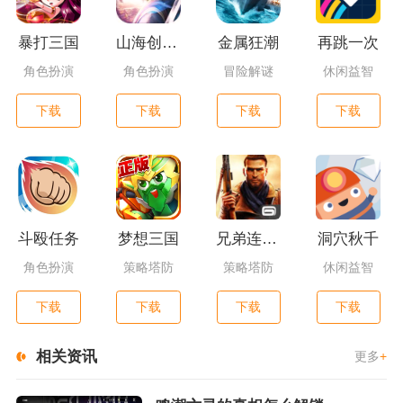
暴打三国
山海创世录一剑天逆
金属狂潮
再跳一次
角色扮演
角色扮演
冒险解谜
休闲益智
下载
下载
下载
下载
斗殴任务
梦想三国
兄弟连3：战争之子
洞穴秋千
角色扮演
策略塔防
策略塔防
休闲益智
下载
下载
下载
下载
相关资讯
更多
+