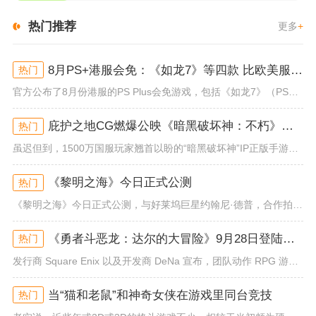
热门推荐
更多
+
8月PS+港服会免：《如龙7》等四款 比欧美服多一款
热门
官方公布了8月份港服的PS Plus会免游戏，包括《如龙7》（PS4/PS5）、《小小梦魇》（PS4）、《托尼霍克职业滑...
庇护之地CG燃爆公映《暗黑破坏神：不朽》今日全平台上线
热门
虽迟但到，1500万国服玩家翘首以盼的“暗黑破坏神”IP正版手游《暗黑破坏神：不朽》已于今日全平台上线！动作RPG王者再...
《黎明之海》今日正式公测
热门
《黎明之海》今日正式公测，与好莱坞巨星约翰尼·德普，合作拍摄的宣传短片《冒险者的游戏》同步上线！沉浸式环球之旅 打造属于...
《勇者斗恶龙：达尔的大冒险》9月28日登陆苹果谷歌应用商店
热门
发行商 Square Enix 以及开发商 DeNa 宣布，团队动作 RPG 游戏《勇者斗恶龙：达尔的大冒险 魂之绊》将...
当“猫和老鼠”和神奇女侠在游戏里同台竞技
热门