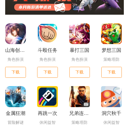
山海创世录一剑天逆
斗殴任务
暴打三国
梦想三国
角色扮演
角色扮演
角色扮演
策略塔防
下载
下载
下载
下载
金属狂潮
再跳一次
兄弟连3：战争之子
洞穴秋千
冒险解谜
休闲益智
策略塔防
休闲益智