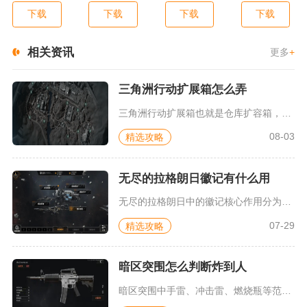
下载
下载
下载
下载
相关资讯
更多
+
三角洲行动扩展箱怎么弄
三角洲行动扩展箱也就是仓库扩容箱，主要获取渠道分为军需处兑换...
08-03
精选攻略
无尽的拉格朗日徽记有什么用
无尽的拉格朗日中的徽记核心作用分为三大板块，分别是账号个性化...
07-29
精选攻略
暗区突围怎么判断炸到人
暗区突围中手雷、冲击雷、燃烧瓶等范围投掷物命中敌人，会同步出...