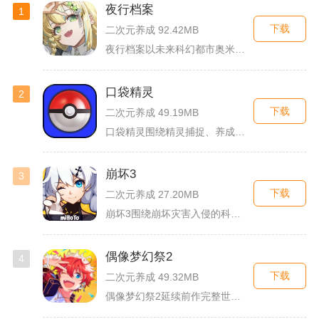
夜行档案
1
下载
二次元养成 92.42MB
夜行档案以未来科幻都市奥米勒斯为舞台，玩家任职特勤部调查员，...
口袋精灵
2
下载
二次元养成 49.19MB
口袋精灵围绕精灵捕捉、养成、回合对战搭建完整冒险体系，玩家化...
崩坏3
3
下载
二次元养成 27.20MB
崩坏3围绕崩坏灾害入侵的科幻世界观展开，玩家以舰长身份操控多...
偶像梦幻祭2
4
下载
二次元养成 49.32MB
偶像梦幻祭2延续前作完整世界观，玩家以制作人身份陪伴49位少...