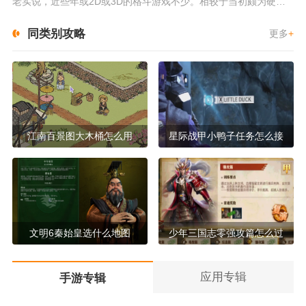
老实说，近些年或2D或3D的格斗游戏不少。相较于当初颇为硬核的难度。如今这类游戏大都以较低的游玩门槛，独特的技能机制吸引...
同类别攻略
更多
+
江南百景图大木桶怎么用
星际战甲小鸭子任务怎么接
文明6秦始皇选什么地图
少年三国志零强攻篇怎么过
应用专辑
手游专辑