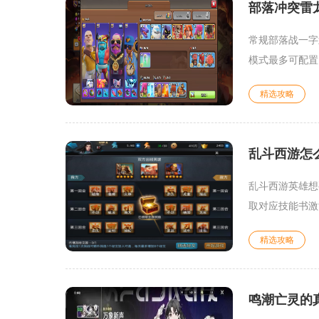
部落冲突雷
常规部落战一字
模式最多可配置1
精选攻略
乱斗西游怎
乱斗西游英雄想
取对应技能书激
精选攻略
鸣潮亡灵的