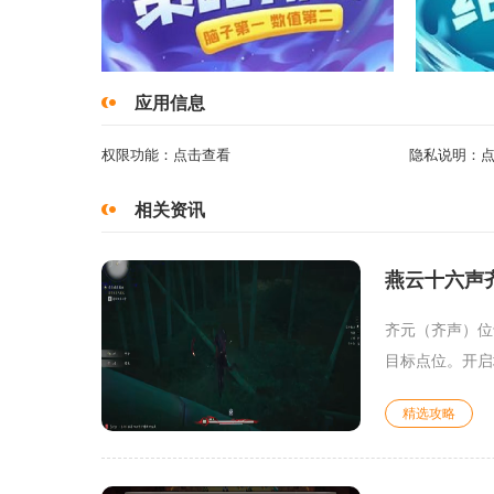
应用信息
权限功能：
点击查看
隐私说明：
相关资讯
燕云十六声
齐元（齐声）位
目标点位。开启
精选攻略