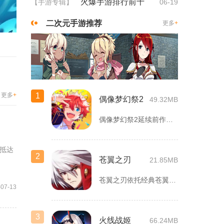
火爆手游排行前十
【手游专辑】
06-19
二次元手游推荐
更多
+
1
更多
+
偶像梦幻祭2
49.32MB
偶像梦幻祭2延续前作完整世界观，玩家以制作人身份陪伴49位少...
抵达
2
苍翼之刃
21.85MB
苍翼之刃依托经典苍翼默示录IP打造横版指尖格斗手游，完整收录...
-07-13
3
火线战姬
66.24MB