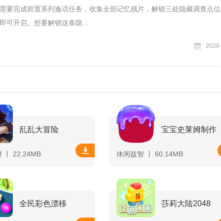
需要完成前置系列逸话任务，收集全部记忆残片，解锁三处隐藏调查点位
即可开启。想要解锁这条隐...
2026
乱乱大冒险
宝宝史莱姆制作
丨 22.24MB
休闲益智 丨 60.14MB
全民彩色漂移
莎莉大陆2048