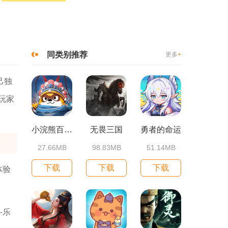
同类别推荐
更多
+
己独
玩家
小浣熊百将传
无畏三国
勇者的命运
27.66MB
98.83MB
51.14MB
下载
下载
下载
体验
斗乐