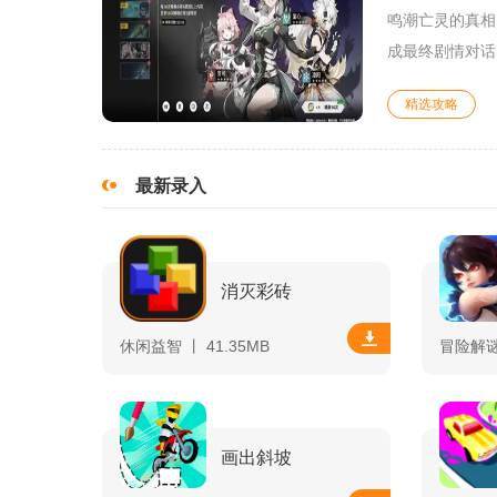
鸣潮亡灵的真相
成最终剧情对话
精选攻略
最新录入
消灭彩砖
休闲益智 丨 41.35MB
冒险解谜 
画出斜坡