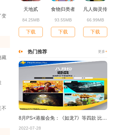
天地贰
食物归类者
凡人御灵传
了变
84.25MB
93.55MB
66.99MB
下载
下载
下载
热门推荐
更多
+
隐藏
胜
足不
8月PS+港服会免：《如龙7》等四款 比欧美服多一款
2022-07-28