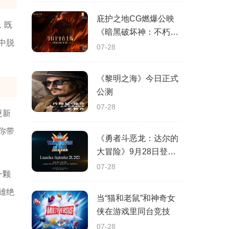
庇护之地CG燃爆公映
，既
《暗黑破坏神：不朽》
中脱
今日全平台上线
07-28
《黎明之海》今日正式
公测
07-28
更新
你带
《勇者斗恶龙：达尔的
大冒险》9月28日登陆
苹果谷歌应用商店
07-28
一颗
雄绝
当“猫和老鼠”和神奇女
侠在游戏里同台竞技
07-28