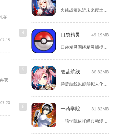
火线战姬以近未来废土世界为故事舞台，融合二次元战姬收集、轻策...
掠夺
4
口袋精灵
49.19MB
-07-15
口袋精灵围绕精灵捕捉、养成、回合对战搭建完整冒险体系，玩家化...
5
碧蓝航线
36.82MB
再获
碧蓝航线以舰船拟人化为核心载体，将各类历史战舰塑造成风格各异...
-07-23
6
一骑学院
31.82MB
一骑学院依托经典动漫IP改编，把三国武将化身学院少女角色，主...