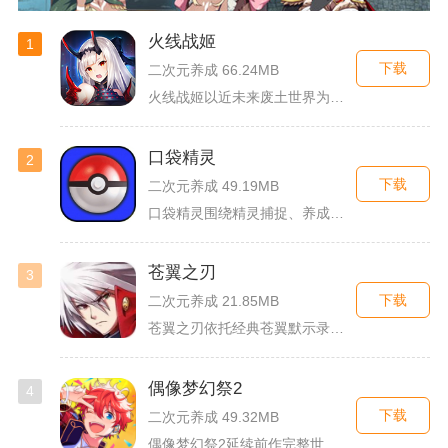
火线战姬
1
下载
二次元养成 66.24MB
火线战姬以近未来废土世界为故事舞台，融合二次元战姬收集、轻策...
口袋精灵
2
下载
二次元养成 49.19MB
口袋精灵围绕精灵捕捉、养成、回合对战搭建完整冒险体系，玩家化...
苍翼之刃
3
下载
二次元养成 21.85MB
苍翼之刃依托经典苍翼默示录IP打造横版指尖格斗手游，完整收录...
偶像梦幻祭2
4
下载
二次元养成 49.32MB
偶像梦幻祭2延续前作完整世界观，玩家以制作人身份陪伴49位少...