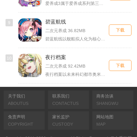
爱养成3属于爱养成系列第三部单机模拟养成手游，故事依托天使堕...
碧蓝航线
9
下载
二次元养成 36.82MB
碧蓝航线以舰船拟人化为核心载体，将各类历史战舰塑造成风格各异...
夜行档案
10
下载
二次元养成 92.42MB
夜行档案以未来科幻都市奥米勒斯为舞台，玩家任职特勤部调查员，...
关于我们
联系我们
商务洽谈
ABOUTUS
CONTACTUS
SHANGWU
免责声明
家长监护
网站地图
COPYRIGHT
CUSTODY
MAP