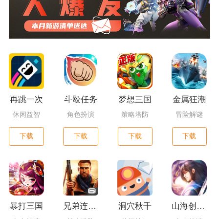
再跳一次
斗殴任务
梦想三国
金属狂潮
休闲益智
角色扮演
策略塔防
冒险解谜
下载
下载
下载
下载
暴打三国
兄弟连3：战争之子
洞穴秋千
山海创世录一剑天逆