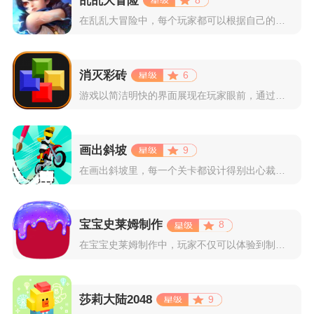
乱乱大冒险
在乱乱大冒险中，每个玩家都可以根据自己的喜好选择和培养角色，...
消灭彩砖
6
游戏以简洁明快的界面展现在玩家眼前，通过简单的滑动屏幕即可控...
画出斜坡
9
在画出斜坡里，每一个关卡都设计得别出心裁。玩家需要利用手指在...
宝宝史莱姆制作
8
在宝宝史莱姆制作中，玩家不仅可以体验到制作史莱姆的乐趣，还能...
莎莉大陆2048
9