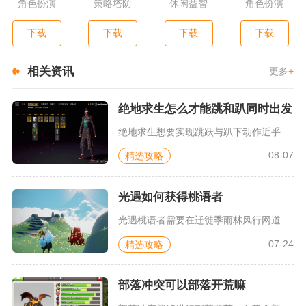
角色扮演
策略塔防
休闲益智
角色扮演
下载
下载
下载
下载
相关资讯
更多
+
绝地求生怎么才能跳和趴同时出发
绝地求生想要实现跳跃与趴下动作近乎同步触发，核心分为手动精准...
08-07
精选攻略
光遇如何获得桃语者
光遇桃语者需要在迁徙季雨林风行网道区域唤醒对应季节先祖，积累...
07-24
精选攻略
部落冲突可以部落开荒嘛