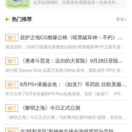
在开始游戏时，玩家首先需要选择一名角色作为自己的代表，在神秘...
热门推荐
更多
+
庇护之地CG燃爆公映《暗黑破坏神：不朽》今日全平台上线
热门
虽迟但到，1500万国服玩家翘首以盼的“暗黑破坏神”IP正版手游《暗黑破坏神：不朽》已于今日全平台上线！动作RPG王者再...
《勇者斗恶龙：达尔的大冒险》9月28日登陆苹果谷歌应用商店
热门
发行商 Square Enix 以及开发商 DeNa 宣布，团队动作 RPG 游戏《勇者斗恶龙：达尔的大冒险 魂之绊》将...
8月PS+港服会免：《如龙7》等四款 比欧美服多一款
热门
官方公布了8月份港服的PS Plus会免游戏，包括《如龙7》（PS4/PS5）、《小小梦魇》（PS4）、《托尼霍克职业滑...
《黎明之海》今日正式公测
热门
《黎明之海》今日正式公测，与好莱坞巨星约翰尼·德普，合作拍摄的宣传短片《冒险者的游戏》同步上线！沉浸式环球之旅 打造属于...
当“猫和老鼠”和神奇女侠在游戏里同台竞技
热门