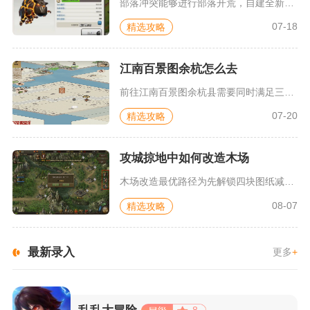
部落冲突能够进行部落开荒，自建全新部落从零起步完成部落都城、...
07-18
精选攻略
江南百景图余杭怎么去
前往江南百景图余杭县需要同时满足三项硬性前置条件，分别是知府...
07-20
精选攻略
攻城掠地中如何改造木场
木场改造最优路径为先解锁四块图纸减免地块，再依次完成增产地块...
08-07
精选攻略
最新录入
更多
+
8