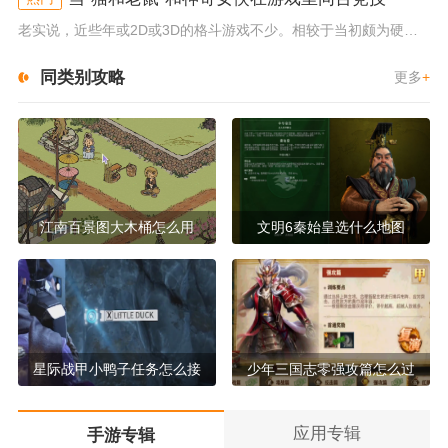
老实说，近些年或2D或3D的格斗游戏不少。相较于当初颇为硬核的难度。如今这类游戏大都以较低的游玩门槛，独特的技能机制吸引...
同类别攻略
更多
+
江南百景图大木桶怎么用
文明6秦始皇选什么地图
星际战甲小鸭子任务怎么接
少年三国志零强攻篇怎么过
应用专辑
手游专辑