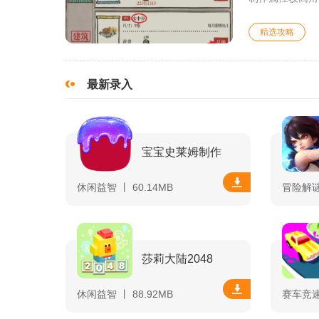
精选攻略
最新录入
宝宝史莱姆制作
休闲益智 丨 60.14MB
冒险解谜 
莎莉大陆2048
休闲益智 丨 88.92MB
赛车竞速 