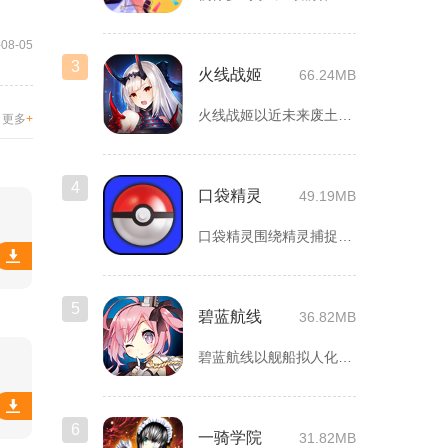
-08-05
3
火线战姬
66.24MB
火线战姬以近未来废土世界为故事舞台，融合二次元战姬收集、轻策...
更多
+
4
口袋精灵
49.19MB
口袋精灵围绕精灵捕捉、养成、回合对战搭建完整冒险体系，玩家化...
5
碧蓝航线
36.82MB
碧蓝航线以舰船拟人化为核心载体，将各类历史战舰塑造成风格各异...
6
一骑学院
31.82MB