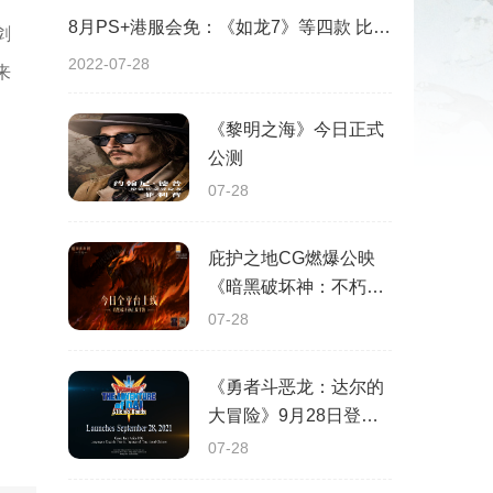
8月PS+港服会免：《如龙7》等四款 比欧美服多一款
剑
2022-07-28
来
《黎明之海》今日正式
公测
07-28
庇护之地CG燃爆公映
《暗黑破坏神：不朽》
今日全平台上线
07-28
《勇者斗恶龙：达尔的
大冒险》9月28日登陆
苹果谷歌应用商店
07-28