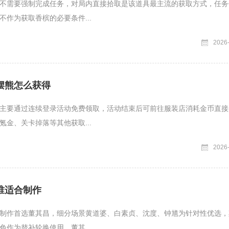
不需要强制完成任务，对局内直接拾取是该道具最主流的获取方式，任务
不作为获取香槟的必要条件...
2026
摆熊怎么获得
主要通过连续登录活动免费领取，活动结束后可前往服装店消耗金币直接
氪金、关卡掉落等其他获取...
2026
谁适合制作
制作首选董其昌，细分场景黄道婆、白素贞、沈度、钟馗为针对性优选，
色作为替补轮换使用。董其...