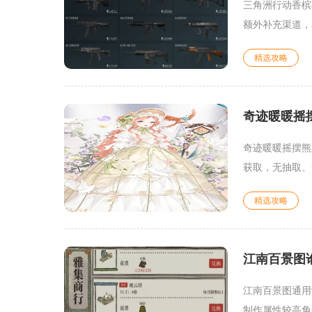
三角洲行动香槟
额外补充渠道，
精选攻略
奇迹暖暖摇
奇迹暖暖摇摆熊
获取，无抽取、
精选攻略
江南百景图
江南百景图通用
制作属性较高角