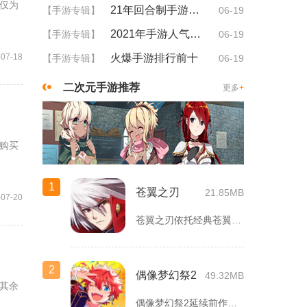
仅为
21年回合制手游排行
【手游专辑】
06-19
2021年手游人气排行
【手游专辑】
06-19
-07-18
火爆手游排行前十
【手游专辑】
06-19
二次元手游推荐
更多
+
购买
1
苍翼之刃
21.85MB
-07-20
苍翼之刃依托经典苍翼默示录IP打造横版指尖格斗手游，完整收录...
2
偶像梦幻祭2
49.32MB
其余
偶像梦幻祭2延续前作完整世界观，玩家以制作人身份陪伴49位少...