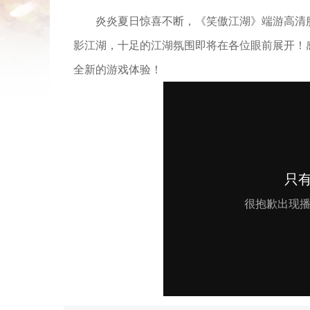
炎炎夏日惊喜不断，《笑傲江湖》端游高清
影江湖，十足的江湖氛围即将在各位眼前展开！
全新的游戏体验！