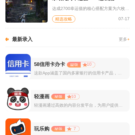
达成2700幸运值的核心搭配方案为六枚五级本源气运印记搭配极...
07-17
精选攻略
最新录入
更多
+
58信用卡办卡
10
这款App涵盖了国内多家银行的信用卡产品，支持用户根据自己的...
轻漫画
10
轻漫画通过高效的内容分发平台，为用户提供高清、全彩的漫画阅读...
玩乐购
7