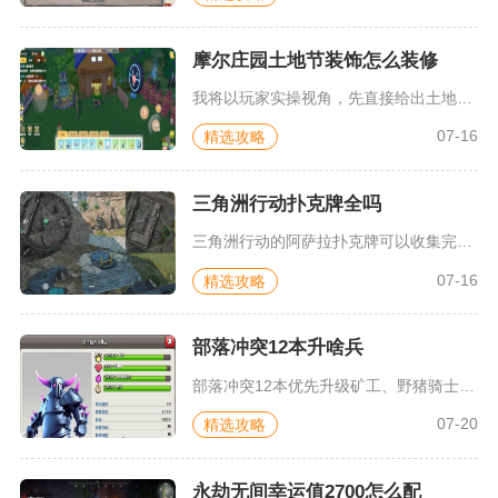
摩尔庄园土地节装饰怎么装修
我将以玩家实操视角，先直接给出土地节装饰装修核心方案，再分段...
07-16
精选攻略
三角洲行动扑克牌全吗
三角洲行动的阿萨拉扑克牌可以收集完整，整套藏品包含五十四张花...
07-16
精选攻略
部落冲突12本升啥兵
部落冲突12本优先升级矿工、野猪骑士、雷电飞龙、气球兵、英雄...
07-20
精选攻略
永劫无间幸运值2700怎么配