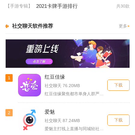
2021卡牌手游排行
【手游专辑】
共30款
社交聊天软件推荐
更多
+
红豆佳缘
1
下载
社交聊天 76.20MB
红豆佳缘聚焦都市单身人群严肃婚恋需求，搭建线上线下联动的真实...
爱魅
2
下载
社交聊天 87.24MB
爱魅主打线上直播与同城轻社交融合服务，整合影音直播、兴趣社群...