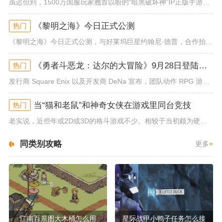
虽迟但到，1500万国服玩家翘首以盼的“暗黑破坏神”IP正版手游《暗黑破坏神：不朽》已于今日全平台上线！动作RPG王者再...
《黎明之海》今日正式公测
热门
《黎明之海》今日正式公测，与好莱坞巨星约翰尼·德普，合作拍摄的宣传短片《冒险者的游戏》同步上线！沉浸式环球之旅 打造属于...
《勇者斗恶龙：达尔的大冒险》9月28日登陆苹果谷歌应用商店
热门
发行商 Square Enix 以及开发商 DeNa 宣布，团队动作 RPG 游戏《勇者斗恶龙：达尔的大冒险 魂之绊》将...
当“猫和老鼠”和神奇女侠在游戏里同台竞技
热门
老实说，近些年或2D或3D的格斗游戏不少。相较于当初颇为硬核的难度。如今这类游戏大都以较低的游玩门槛，独特的技能机制吸引...
同类别攻略
更多
+
江南百景图大木桶怎么用
星际战甲小鸭子任务怎么接