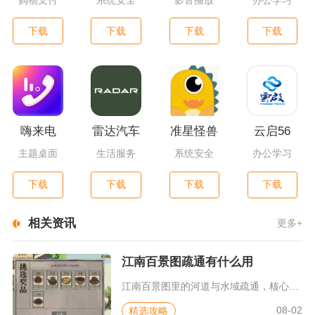
购物支付
系统安全
影音播放
办公学习
下载
下载
下载
下载
嗨来电
雷达汽车
准星怪兽
云启56
主题桌面
生活服务
系统安全
办公学习
下载
下载
下载
下载
相关资讯
更多
+
江南百景图疏通有什么用
江南百景图里的河道与水域疏通，核心作用是解锁被淤泥封锁的地图...
08-02
精选攻略