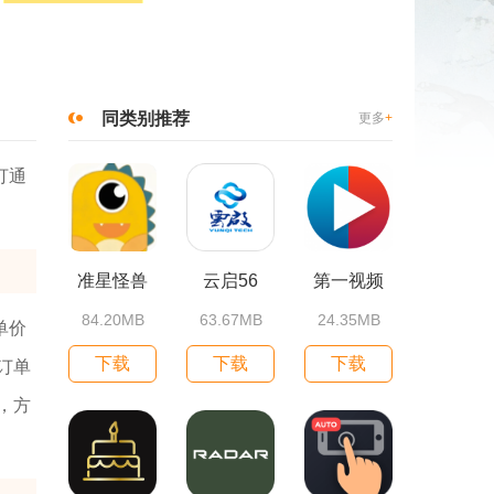
同类别推荐
更多
+
打通
准星怪兽
云启56
第一视频
84.20MB
63.67MB
24.35MB
单价
下载
下载
下载
订单
，方