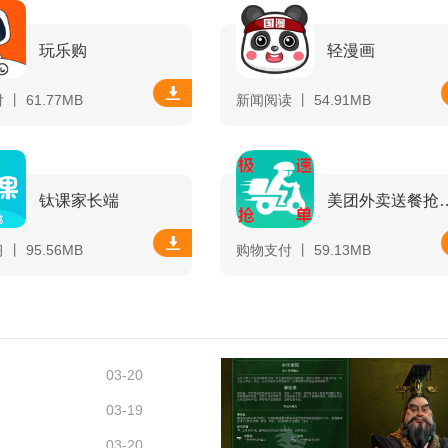
玩乐购
轻漫画
丨 61.77MB
新闻阅读 丨 54.91MB
钛课家长端
美团外卖送
丨 95.56MB
购物支付 丨 59.13MB
03-20
03-19
03-20