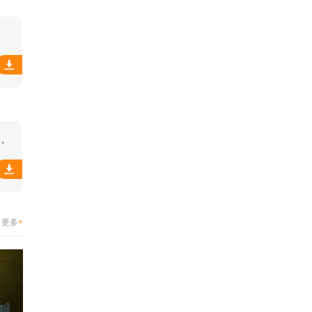
餐抢单软件
更多
+