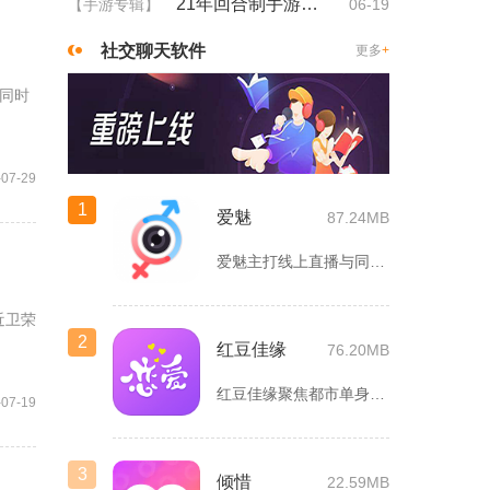
21年回合制手游排行
【手游专辑】
06-19
社交聊天软件
更多
+
同时
-07-29
1
爱魅
87.24MB
爱魅主打线上直播与同城轻社交融合服务，整合影音直播、兴趣社群...
近卫荣
2
红豆佳缘
76.20MB
红豆佳缘聚焦都市单身人群严肃婚恋需求，搭建线上线下联动的真实...
-07-19
3
倾惜
22.59MB