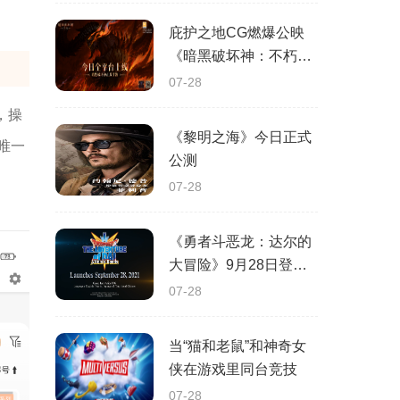
庇护之地CG燃爆公映
《暗黑破坏神：不朽》
今日全平台上线
07-28
，操
《黎明之海》今日正式
唯一
公测
07-28
《勇者斗恶龙：达尔的
大冒险》9月28日登陆
苹果谷歌应用商店
07-28
当“猫和老鼠”和神奇女
侠在游戏里同台竞技
07-28