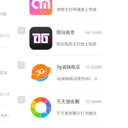
倾惜主打同城真人情感社交，面向有交友、脱单需求的年轻用户，依...
时简
4
陪玩电竞
56.74MB
-07-31
陪玩电竞主打线上电竞组队、游戏陪练服务，覆盖手游、端游多款热...
5
3g省钱电话
25.83MB
定出
3g省钱电话依托3G、4G、5G及WiFi网络实现低资费通话...
-07-24
6
天天朋友圈
35.98MB
天天朋友圈主打为微信以及各类社交平台提供全套发圈素材，涵盖文...
更多
+