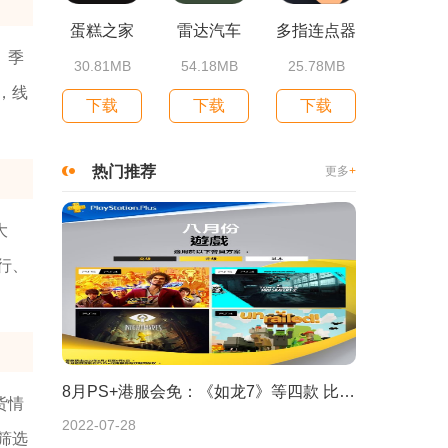
蛋糕之家
雷达汽车
多指连点器
、季
30.81MB
54.18MB
25.78MB
，线
下载
下载
下载
热门推荐
更多
+
大
行、
8月PS+港服会免：《如龙7》等四款 比欧美服多一款
货情
2022-07-28
筛选