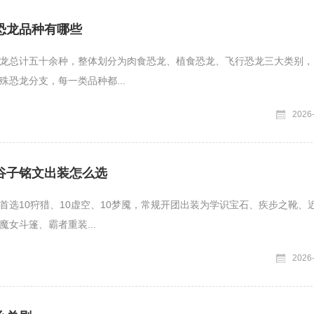
恐龙品种有哪些
龙总计五十余种，整体划分为肉食恐龙、植食恐龙、飞行恐龙三大类别，
殊恐龙分支，每一类品种都...
2026
谷子铭文出装怎么选
首选10狩猎、10虚空、10梦魇，常规开团出装为学识宝石、疾步之靴、
魔女斗篷、霸者重装...
2026