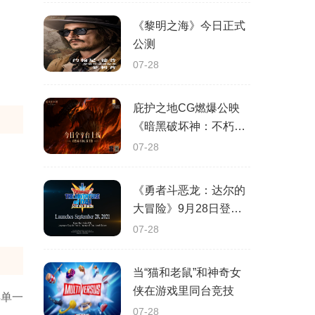
《黎明之海》今日正式
公测
07-28
庇护之地CG燃爆公映
《暗黑破坏神：不朽》
今日全平台上线
07-28
《勇者斗恶龙：达尔的
大冒险》9月28日登陆
苹果谷歌应用商店
07-28
当“猫和老鼠”和神奇女
侠在游戏里同台竞技
类单一
07-28