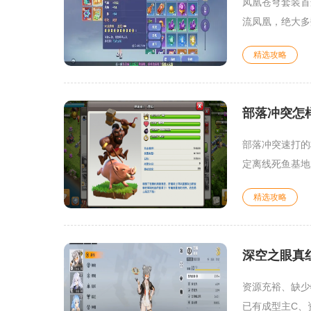
凤凰苍穹套装首
流凤凰，绝大多
精选攻略
部落冲突怎
部落冲突速打的
定离线死鱼基地
精选攻略
深空之眼真
资源充裕、缺少
已有成型主C、