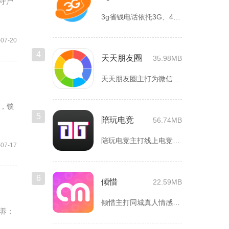
守尸
3g省钱电话依托3G、4G、5G及WiFi网络实现低资费通话...
-07-20
4
天天朋友圈
35.98MB
天天朋友圈主打为微信以及各类社交平台提供全套发圈素材，涵盖文...
，锁
5
陪玩电竞
56.74MB
陪玩电竞主打线上电竞组队、游戏陪练服务，覆盖手游、端游多款热...
-07-17
6
倾惜
22.59MB
倾惜主打同城真人情感社交，面向有交友、脱单需求的年轻用户，依...
养；