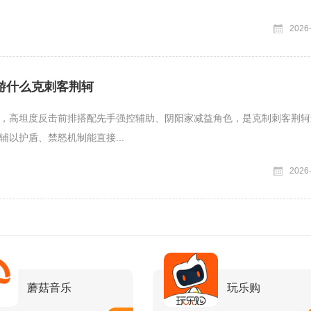
2026
游什么克刺客荆轲
，高坦度反击前排搭配先手强控辅助、阴阳家减益角色，是克制刺客荆轲
辅以护盾、禁怒机制能直接...
2026
蘑菇音乐
玩乐购