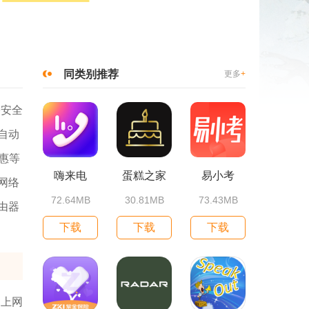
同类别推荐
更多
+
络安全
自动
惠等
嗨来电
蛋糕之家
易小考
网络
72.64MB
30.81MB
73.43MB
由器
下载
下载
下载
常上网