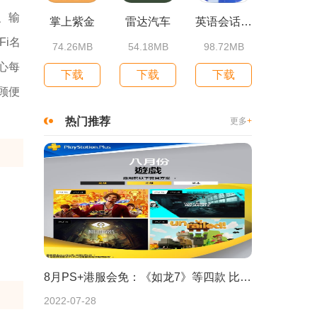
、输
掌上紫金
雷达汽车
英语会话达人
i名
74.26MB
54.18MB
98.72MB
心每
下载
下载
下载
顾便
热门推荐
更多
+
8月PS+港服会免：《如龙7》等四款 比欧美服多一款
2022-07-28