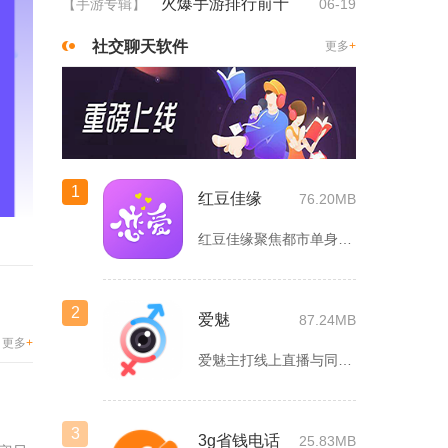
火爆手游排行前十
【手游专辑】
06-19
社交聊天软件
更多
+
1
红豆佳缘
76.20MB
红豆佳缘聚焦都市单身人群严肃婚恋需求，搭建线上线下联动的真实...
2
爱魅
87.24MB
更多
+
爱魅主打线上直播与同城轻社交融合服务，整合影音直播、兴趣社群...
3
3g省钱电话
25.83MB