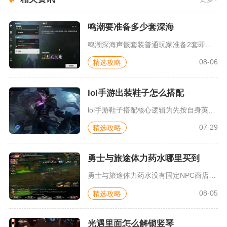
鸣潮要准备多少套深海
鸣潮深海声骸套装普通玩家准备2套即可，追求深塔多队伍轮换、高...
08-06
精选攻略
lol手游出装鞋子怎么搭配
lol手游鞋子搭配核心逻辑为先按自身英雄定位选基础二级鞋，再...
07-29
精选攻略
勇士与旅途体力药水哪里买到
勇士与旅途体力药水没有固定NPC商店可以直接批量购买，主要依...
08-05
精选攻略
光遇里面怎么解锁竖琴