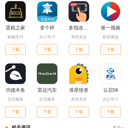
蛋糕之家
拿个样
多指连点器
第一视频
购物支付
办公学习
系统安全
影音播放
下载
下载
下载
下载
功德木鱼
雷达汽车
准星怪兽
云启56
生活服务
生活服务
系统安全
办公学习
下载
下载
下载
下载
相关资讯
更多
+