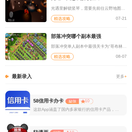
光遇里解锁竖琴，需要先前往云野地图找到捂嘴大笑先祖完成回忆收...
07-21
精选攻略
部落冲突哪个副本最强
部落冲突单人副本中最强关卡为“哥布林之都”，作为单人模式的收...
08-07
精选攻略
最新录入
更多
+
58信用卡办卡
10
这款App涵盖了国内多家银行的信用卡产品，支持用户根据自己的...