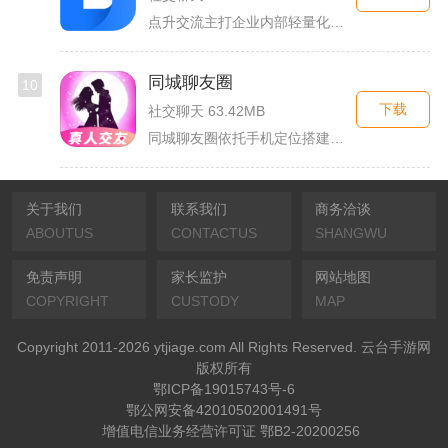
点升交流主打企业内部轻量化即时协作沟通，面向中小团队搭建专属...
同城聊友圈
10
下载
社交聊天 63.42MB
同城聊友圈依托手机定位搭建本地线上社交渠道，面向同城独居上班...
关于我们
联系我们
商务洽谈
ABOUTUS
CONTACTUS
SHANGWU
免责声明
家长监护
网站地图
COPYRIGHT
CUSTODY
MAP
Copyright 2011-2026 ytjiage.com All Rights Reserved. 云台手游网
版权所有
鄂ICP备19015743号-6
鄂公网安备42010502001491号
增值电信业务经营许可证 鄂B2-20200256