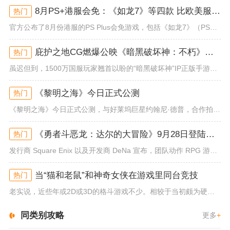
8月PS+港服会免：《如龙7》等四款 比欧美服多一款
热门
官方公布了8月份港服的PS Plus会免游戏，包括《如龙7》（PS4/PS5）、《小小梦魇》（PS4）、《托尼霍克职业滑...
庇护之地CG燃爆公映《暗黑破坏神：不朽》今日全平台上线
热门
虽迟但到，1500万国服玩家翘首以盼的“暗黑破坏神”IP正版手游《暗黑破坏神：不朽》已于今日全平台上线！动作RPG王者再...
《黎明之海》今日正式公测
热门
《黎明之海》今日正式公测，与好莱坞巨星约翰尼·德普，合作拍摄的宣传短片《冒险者的游戏》同步上线！沉浸式环球之旅 打造属于...
《勇者斗恶龙：达尔的大冒险》9月28日登陆苹果谷歌应用商店
热门
发行商 Square Enix 以及开发商 DeNa 宣布，团队动作 RPG 游戏《勇者斗恶龙：达尔的大冒险 魂之绊》将...
当“猫和老鼠”和神奇女侠在游戏里同台竞技
热门
老实说，近些年或2D或3D的格斗游戏不少。相较于当初颇为硬核的难度。如今这类游戏大都以较低的游玩门槛，独特的技能机制吸引...
同类别攻略
更多
+