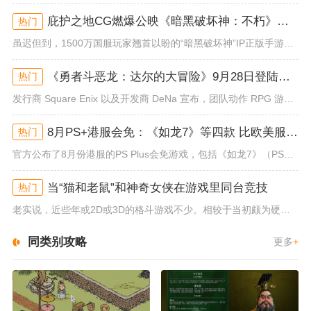
庇护之地CG燃爆公映《暗黑破坏神：不朽》今日全平台上线
热门
虽迟但到，1500万国服玩家翘首以盼的“暗黑破坏神”IP正版手游《暗黑破坏神：不朽》已于今日全平台上线！动作RPG王者再...
《勇者斗恶龙：达尔的大冒险》9月28日登陆苹果谷歌应用商店
热门
发行商 Square Enix 以及开发商 DeNa 宣布，团队动作 RPG 游戏《勇者斗恶龙：达尔的大冒险 魂之绊》将...
8月PS+港服会免：《如龙7》等四款 比欧美服多一款
热门
官方公布了8月份港服的PS Plus会免游戏，包括《如龙7》（PS4/PS5）、《小小梦魇》（PS4）、《托尼霍克职业滑...
当“猫和老鼠”和神奇女侠在游戏里同台竞技
热门
老实说，近些年或2D或3D的格斗游戏不少。相较于当初颇为硬核的难度。如今这类游戏大都以较低的游玩门槛，独特的技能机制吸引...
同类别攻略
更多
+