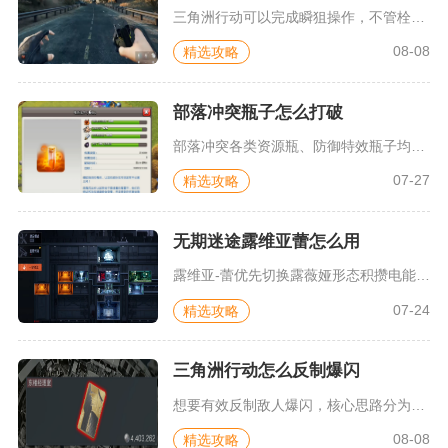
三角洲行动可以完成瞬狙操作，不管栓狙还是连狙都能实现近距离快...
08-08
精选攻略
部落冲突瓶子怎么打破
部落冲突各类资源瓶、防御特效瓶子均可通过对应兵种、法术、英雄...
07-27
精选攻略
无期迷途露维亚蕾怎么用
露维亚‑蕾优先切换露薇娅形态积攒电能触发过载清剿小怪，再切换...
07-24
精选攻略
三角洲行动怎么反制爆闪
想要有效反制敌人爆闪，核心思路分为阻断触发条件、利用机制削弱...
08-08
精选攻略