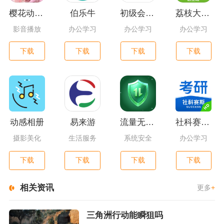
樱花动漫漫
伯乐牛
初级会计职称万题库
荔枝大夫医生版
影音播放
办公学习
办公学习
办公学习
下载
下载
下载
下载
动感相册
易来游
流量无限通
社科赛斯考研hd
摄影美化
生活服务
系统安全
办公学习
下载
下载
下载
下载
相关资讯
更多
+
三角洲行动能瞬狙吗