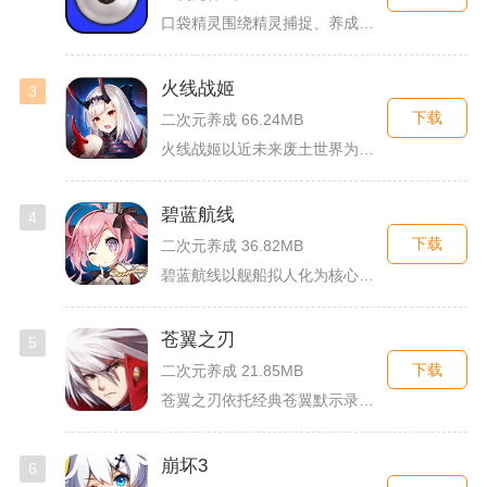
口袋精灵围绕精灵捕捉、养成、回合对战搭建完整冒险体系，玩家化...
火线战姬
3
下载
二次元养成 66.24MB
火线战姬以近未来废土世界为故事舞台，融合二次元战姬收集、轻策...
碧蓝航线
4
下载
二次元养成 36.82MB
碧蓝航线以舰船拟人化为核心载体，将各类历史战舰塑造成风格各异...
苍翼之刃
5
下载
二次元养成 21.85MB
苍翼之刃依托经典苍翼默示录IP打造横版指尖格斗手游，完整收录...
崩坏3
6