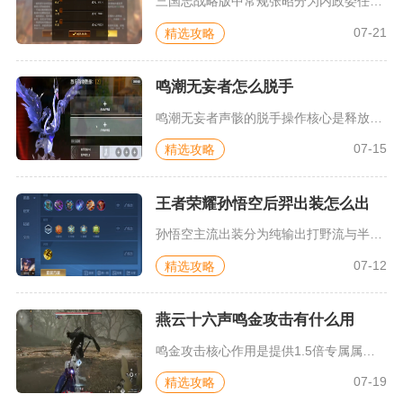
三国志战略版中常规张昭分为内政委任与战场辅助两套战法学习方案...
07-21
精选攻略
鸣潮无妄者怎么脱手
鸣潮无妄者声骸的脱手操作核心是释放声骸技能后立刻切换其他角色...
07-15
精选攻略
王者荣耀孙悟空后羿出装怎么出
孙悟空主流出装分为纯输出打野流与半肉容错流，常规出装顺序为贪...
07-12
精选攻略
燕云十六声鸣金攻击有什么用
鸣金攻击核心作用是提供1.5倍专属属性伤害倍率、高额穿透属性...
07-19
精选攻略