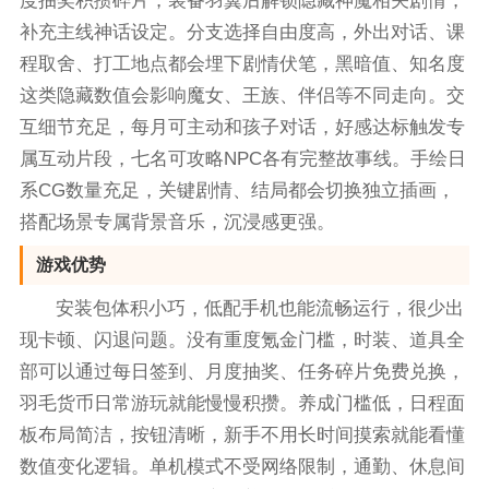
度抽奖积攒碎片，装备羽翼后解锁隐藏神魔相关剧情，
补充主线神话设定。分支选择自由度高，外出对话、课
程取舍、打工地点都会埋下剧情伏笔，黑暗值、知名度
这类隐藏数值会影响魔女、王族、伴侣等不同走向。交
互细节充足，每月可主动和孩子对话，好感达标触发专
属互动片段，七名可攻略NPC各有完整故事线。手绘日
系CG数量充足，关键剧情、结局都会切换独立插画，
搭配场景专属背景音乐，沉浸感更强。
游戏优势
安装包体积小巧，低配手机也能流畅运行，很少出
现卡顿、闪退问题。没有重度氪金门槛，时装、道具全
部可以通过每日签到、月度抽奖、任务碎片免费兑换，
羽毛货币日常游玩就能慢慢积攒。养成门槛低，日程面
板布局简洁，按钮清晰，新手不用长时间摸索就能看懂
数值变化逻辑。单机模式不受网络限制，通勤、休息间