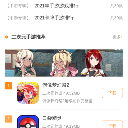
2021年手游游戏排行
【手游专辑】
共30款
2021卡牌手游排行
【手游专辑】
共30款
二次元手游推荐
更多
+
偶像梦幻祭2
1
下载
二次元养成 49.32MB
偶像梦幻祭2延续前作完整世界观，玩家以制作人身份陪伴49位少...
口袋精灵
2
下载
二次元养成 49.19MB