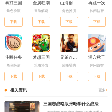
暴打三国
金属狂潮
山海创世录一剑天逆
再跳一次
角色扮演
冒险解谜
角色扮演
休闲益智
下载
下载
下载
下载
斗殴任务
梦想三国
兄弟连3：战争之子
洞穴秋千
角色扮演
策略塔防
策略塔防
休闲益智
下载
下载
下载
下载
相关资讯
更多
+
三国志战略版张昭学什么战法