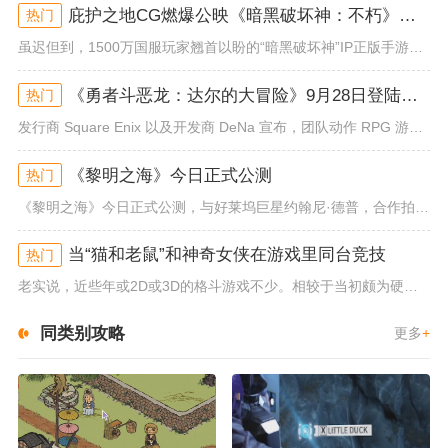
庇护之地CG燃爆公映《暗黑破坏神：不朽》今日全平台上线
热门
虽迟但到，1500万国服玩家翘首以盼的“暗黑破坏神”IP正版手游《暗黑破坏神：不朽》已于今日全平台上线！动作RPG王者再...
《勇者斗恶龙：达尔的大冒险》9月28日登陆苹果谷歌应用商店
热门
发行商 Square Enix 以及开发商 DeNa 宣布，团队动作 RPG 游戏《勇者斗恶龙：达尔的大冒险 魂之绊》将...
《黎明之海》今日正式公测
热门
《黎明之海》今日正式公测，与好莱坞巨星约翰尼·德普，合作拍摄的宣传短片《冒险者的游戏》同步上线！沉浸式环球之旅 打造属于...
当“猫和老鼠”和神奇女侠在游戏里同台竞技
热门
老实说，近些年或2D或3D的格斗游戏不少。相较于当初颇为硬核的难度。如今这类游戏大都以较低的游玩门槛，独特的技能机制吸引...
同类别攻略
更多
+